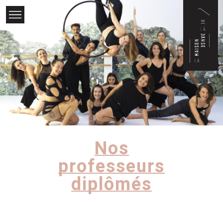
×
Nos
professeurs
diplômés