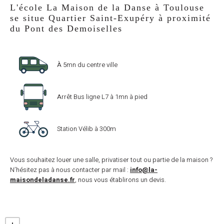
L'école La Maison de la Danse à Toulouse
se situe Quartier Saint-Exupéry à proximité
du Pont des Demoiselles
À 5mn du centre ville
Arrêt Bus ligne L7 à 1mn à pied
e de
nse
Station Vélib à 300m
plines
Vous souhaitez louer une salle, privatiser tout ou partie de la maison ?
anse
N’hésitez pas à nous contacter par mail :
info@la-
maisondeladanse.fr
, nous vous établirons un devis.
ace
-être
alité