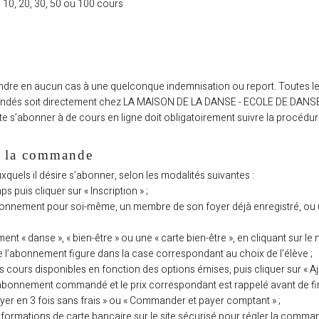
5, 10, 20, 30, 50 ou 100 cours
endre en aucun cas à une quelconque indemnisation ou report. Toutes le
andés soit directement chez LA MAISON DE LA DANSE - ECOLE DE DANSE
ite s’abonner à de cours en ligne doit obligatoirement suivre la procédur
e la commande
uxquels il désire s’abonner, selon les modalités suivantes :
s puis cliquer sur « Inscription » ;
abonnement pour soi-même, un membre de son foyer déjà enregistré, o
ement « danse », « bien-être » ou une « carte bien-être », en cliquant su
 l’abonnement figure dans la case correspondant au choix de l’élève ;
les cours disponibles en fonction des options émises, puis cliquer sur « Aj
 d’abonnement commandé et le prix correspondant est rappelé avant de
yer en 3 fois sans frais » ou « Commander et payer comptant » ;
ormations de carte bancaire sur le site sécurisé pour régler la commande