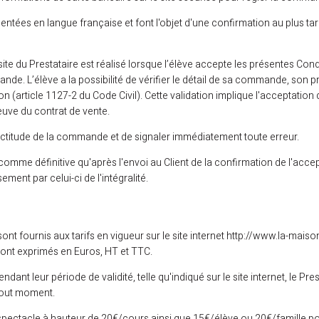
entées en langue française et font l'objet d'une confirmation au plus ta
te du Prestataire est réalisé lorsque l’élève accepte les présentes Con
de. L’élève a la possibilité de vérifier le détail de sa commande, son pri
 (article 1127-2 du Code Civil). Cette validation implique l'acceptation 
euve du contrat de vente.
'exactitude de la commande et de signaler immédiatement toute erreur.
omme définitive qu'après l'envoi au Client de la confirmation de l'acce
ment par celui-ci de l'intégralité.
ont fournis aux tarifs en vigueur sur le site internet http://www.la-maiso
sont exprimés en Euros, HT et TTC.
dant leur période de validité, telle qu'indiqué sur le site internet, le Pres
 tout moment.
spectacle à hauteur de 20€/cours ainsi que 15€/élève ou 20€/famille pou