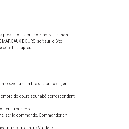
s prestations sont nominatives et non
 MARGAUX DOURS, soit sur le Site
e décrite ci-après.
u un nouveau membre de son foyer, en
r le nombre de cours souhaité correspondant
outer au panier » ;
 finaliser la commande. Commander en
, puis cliquer sur « Valider ».