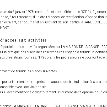
bertés du 6 janvier 1978, renforcée et complétée par le RGPD (règlement
spose, à tout moment, d'un droit d'accès, de rectification, d'opposition, 
en écrivant, par courrier et en justifiant de son identité, à SARL E
THARY.
’accès aux activités
nt à participer aux activités organisées par LA MAISON DE LA DANSE 
ur la pratique des disciplines réservées et s’engage à fournir un certif
aux prestations fournies. Ni l’école, ni les professeurs ne pourront êtr
 convient de fournir les pièces suivantes :
 : portant la mention « ne présente aucune contre-indication à la pratique
mpatible avec l’activité́ choisie.
neurs : avec mentionné obligatoirement un numéro de téléphone pour j
e
ole de danse LA MAISON DE LA DANSE - ECOLE DE DANSE MARGAUX DOURS 