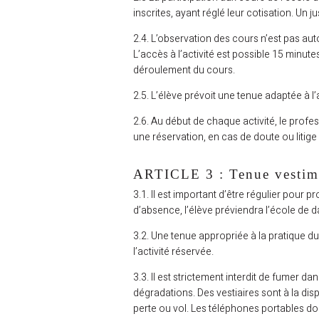
inscrites, ayant réglé leur cotisation. Un j
2.4. L’observation des cours n’est pas auto
L’accès à l’activité est possible 15 minu
déroulement du cours.
2.5. L’élève prévoit une tenue adaptée à l’a
2.6. Au début de chaque activité, le profess
une réservation, en cas de doute ou litige
ARTICLE 3 : Tenue vestimen
e de
nse
3.1. Il est important d’être régulier pour
d’absence, l’élève préviendra l’école de d
plines
3.2. Une tenue appropriée à la pratique d
anse
l’activité réservée.
ace
3.3. Il est strictement interdit de fumer d
dégradations. Des vestiaires sont à la di
-être
perte ou vol. Les téléphones portables do