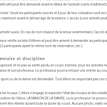
ustificatif peut être demandé avant le début de l’activité (carte d’adhérent,
risée. Seuls les participants inscrits et à jour de leur cotisation sont a
tes maximum avant le démarrage de la séance. L’accès à une activité peut
ctivité suivie. En cas de non-respect de la tenue vestimentaire, l’accès à 
eur vérifie sa liste d’élèves et peut être amené à demander au participant 
 (2 participants ayant le même nom de réservation, etc.)
taire et discipline
 progresser et ne pas se sentir perdu en cours d’année, pour les activité
anse et son professeur. Le professeur pourra refuser une entrée au cours 
u sport ou de la danse est demandée. Tout élève ne respectant pas ces co
ans les locaux. L’élève s’engage à respecter l’état des locaux et des insta
sposition de l’élève. LA MAISON DE LA DANSE, ou le professeur ne pourr
ivent être éteints durant toute la durée du cours. Aucune photo, vidéo n