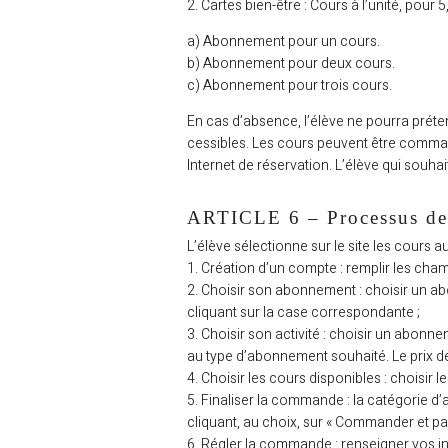
2. Cartes bien-être : Cours à l’unité, pour 
a) Abonnement pour un cours.
b) Abonnement pour deux cours.
c) Abonnement pour trois cours.
En cas d’absence, l’élève ne pourra prét
cessibles. Les cours peuvent être comm
Internet de réservation. L’élève qui souha
ARTICLE 6 – Processus d
L’élève sélectionne sur le site les cours a
1. Création d’un compte : remplir les champ
2. Choisir son abonnement : choisir un 
cliquant sur la case correspondante ;
3. Choisir son activité : choisir un abonn
au type d’abonnement souhaité. Le prix de
4. Choisir les cours disponibles : choisir 
5. Finaliser la commande : la catégorie
cliquant, au choix, sur « Commander et pa
6. Régler la commande : renseigner vos inf