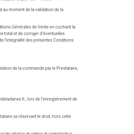
rd au moment de la validation de la
ditions Générales de Vente en cochant la
x total et de corriger d'éventuelles
de l'intégralité des présentes Conditions
ptation de la commande par le Prestataire,
ndeladanse.fr., lors de l'enregistrement de
tataire se réservant le droit, hors cette
r les photos et videos du spectacle si