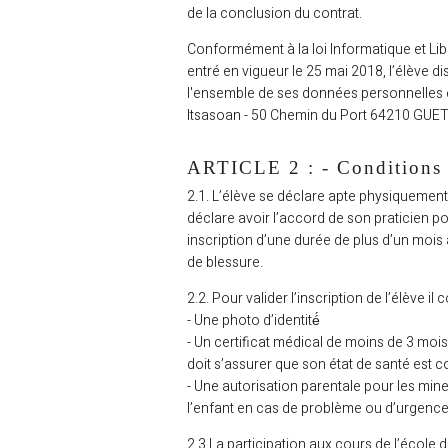
de la conclusion du contrat.
Conformément à la loi Informatique et Li
entré en vigueur le 25 mai 2018, l’élève di
l'ensemble de ses données personnelles 
Itsasoan - 50 Chemin du Port 64210 GUE
ARTICLE 2 : - Conditions d
2.1. L’élève se déclare apte physiqueme
déclare avoir l’accord de son praticien po
inscription d’une durée de plus d’un mois 
de blessure.
2.2. Pour valider l’inscription de l’élève il
- Une photo d’identité́
- Un certificat médical de moins de 3 mois
doit s’assurer que son état de santé est co
- Une autorisation parentale pour les mi
l’enfant en cas de problème ou d’urgenc
2.3 La participation aux cours de l’éc