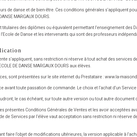
 de danse et de bien-être. Ces conditions générales s’appliquent pou
E DANSE MARGAUX DOURS.
 titulaires des diplômes ou équivalent permettant l'enseignement des Da
e l’Ecole de Danse et les intervenants qui sont des professeurs indépend
ication
te s'appliquent, sans restriction ni réserve à tout achat des services d
- ECOLE DE DANSE MARGAUX DOURS aux élèves.
ces, sont présentées sur le site internet du Prestataire : www.la-maisond
e avant toute passation de commande. Le choix et l'achat d'un Service es
dront, le cas échéant, sur toute autre version ou tout autre document c
es présentes Conditions Générales de Ventes et les avoir acceptées ava
e de Services par l’élève vaut acceptation sans restriction ni réserve 
aire l'objet de modifications ultérieures, la version applicable à l'acha