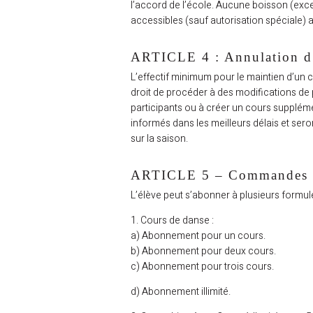
l’accord de l’école. Aucune boisson (exce
alité
accessibles (sauf autorisation spéciale) a
sseurs
ARTICLE 4 : Annulation d
nings
L’effectif minimum pour le maintien d’
droit de procéder à des modifications de p
ifs
participants ou à créer un cours supplémen
informés dans les meilleurs délais et ser
ompte
sur la saison.
tact
ARTICLE 5 – Commandes 
L’élève peut s’abonner à plusieurs formul
1. Cours de danse :
a) Abonnement pour un cours.
b) Abonnement pour deux cours.
c) Abonnement pour trois cours.
d) Abonnement illimité.