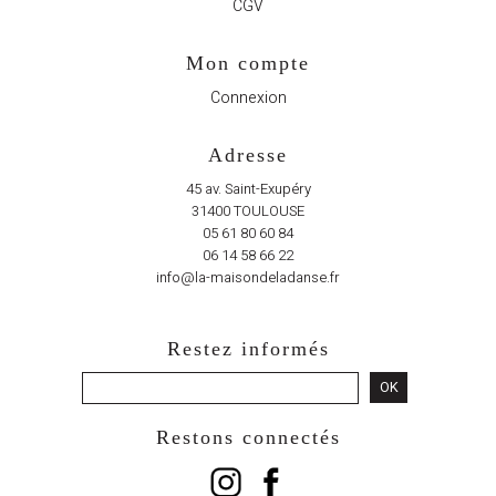
CGV
ompte
Mon compte
tact
Connexion
Adresse
45 av. Saint-Exupéry
31400 TOULOUSE
05 61 80 60 84
06 14 58 66 22
info@la-maisondeladanse.fr
Restez informés
OK
Restons connectés