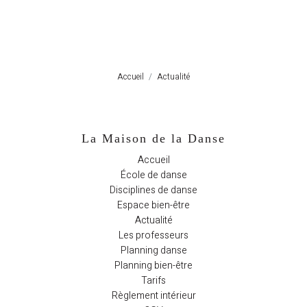
e de
nse
Accueil
Actualité
plines
anse
La Maison de la Danse
ace
Accueil
-être
École de danse
Disciplines de danse
alité
Espace bien-être
Actualité
sseurs
Les professeurs
Planning danse
Planning bien-être
nings
Tarifs
Règlement intérieur
ifs