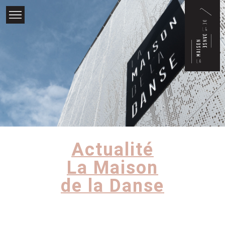
×
Actualité
La Maison
de la Danse